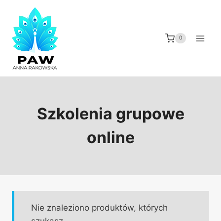
Przeskocz
do
treści
0
Szkolenia grupowe
online
Nie znaleziono produktów, których